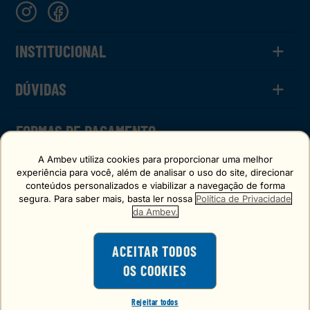
+
INSTITUCIONAL
+
O Chopp
DÚVIDAS
Calculadora
Termos de Uso
Política de Privacidade
Como Funciona
FORMAS DE PAGAMENTO
FAQ
FAQ CHOPPBACK
A Ambev utiliza cookies para proporcionar uma melhor
experiência para você, além de analisar o uso do site, direcionar
conteúdos personalizados e viabilizar a navegação de forma
segura. Para saber mais, basta ler nossa
Política de Privacidade
SELO DE CONFIANÇA
da Ambev.
ACEITAR TODOS
OS COOKIES
O consumo de bebidas alcoólicas é
proibido para menores de 18 anos.
Rejeitar todos