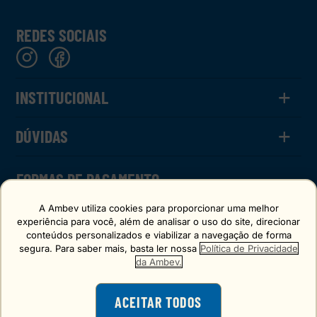
REDES SOCIAIS
+
INSTITUCIONAL
+
O Chopp
DÚVIDAS
Calculadora
Termos de Uso
Política de Privacidade
Como Funciona
FORMAS DE PAGAMENTO
FAQ
FAQ CHOPPBACK
A Ambev utiliza cookies para proporcionar uma melhor
experiência para você, além de analisar o uso do site, direcionar
conteúdos personalizados e viabilizar a navegação de forma
segura. Para saber mais, basta ler nossa
Política de Privacidade
SELO DE CONFIANÇA
da Ambev.
ACEITAR TODOS