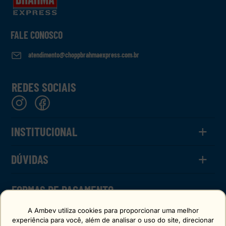
FALE CONOSCO
atendimento@choppbrahmaexpress.com.br
REDES SOCIAIS
+
INSTITUCIONAL
+
O Chopp
DÚVIDAS
Calculadora
Termos de Uso
Política de Privacidade
Como Funciona
FORMAS DE PAGAMENTO
FAQ
FAQ CHOPPBACK
A Ambev utiliza cookies para proporcionar uma melhor
experiência para você, além de analisar o uso do site, direcionar