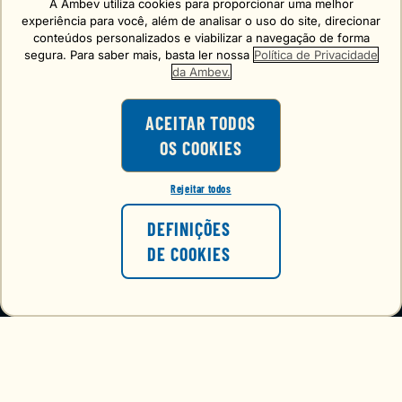
A Ambev utiliza cookies para proporcionar uma melhor
Erro carregando o formulário, tente de novo mais tarde!
experiência para você, além de analisar o uso do site, direcionar
conteúdos personalizados e viabilizar a navegação de forma
segura. Para saber mais, basta ler nossa
Política de Privacidade
da Ambev.
ACEITAR TODOS
OS COOKIES
O consumo de bebidas alcoólicas é
proibido para menores de 18 anos.
Rejeitar todos
VOCÊ TEM 18 ANOS OU MAIS?
FALE CONOSCO
DEFINIÇÕES
atendimento@choppbrahmaexpress.com.br
DE COOKIES
NÃO
SIM
VER O PREÇO
REDES SOCIAIS
+
INSTITUCIONAL