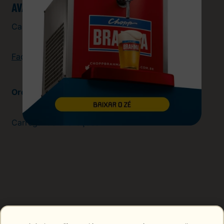
AVALIAÇÕES
Carregando…
Faça login para escrever uma avaliação.
Mais recentes
Carregando avaliações…