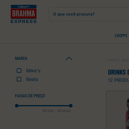
O que você procura?
CHOPPS
MARCA
Beb
Mike's
DRINKS 
Beats
12
PROD
FAIXAS DE PREÇO
R$ 3,00
–
R$ 48,00