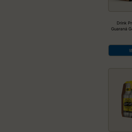
Drink P
Guaraná Ga
V