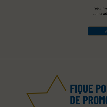
Drink Pr
Lemonad
Garrafa 
V