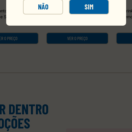
NÃO
SIM
onto Mike's Hard
Drink Pronto Mike's Hard
Drin
e Suco de Limão
Lemonade Pitaia Garrafa
Lemo
Vidro 275ml Pack
Vidro 275ml
Ga
C/6
ER O PREÇO
VER O PREÇO