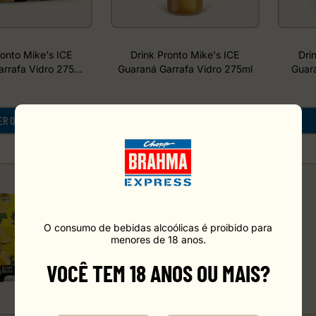
ronto Mike's ICE
Drink Pronto Mike's ICE
Dri
rrafa Vidro 275ml
Guaraná Garrafa Vidro 275ml
Guar
Pack C/6
ER O PREÇO
VER O PREÇO
O consumo de bebidas alcoólicas é proibido para
menores de 18 anos.
VOCÊ TEM 18 ANOS OU MAIS?