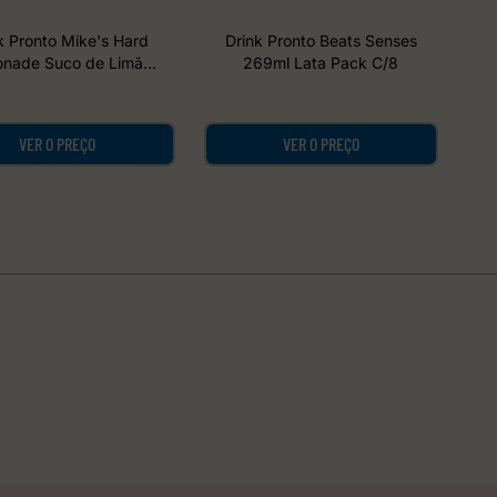
k Pronto Mike's Hard
Drink Pronto Beats Senses
nade Suco de Limão
269ml Lata Pack C/8
rrafa Vidro 275ml
VER O PREÇO
VER O PREÇO