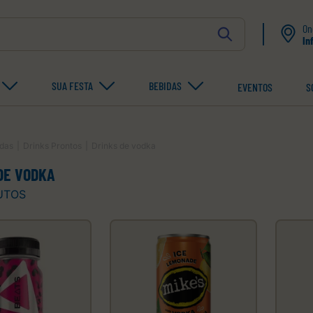
On
In
SUA FESTA
BEBIDAS
EVENTOS
S
idas
Drinks Prontos
Drinks de vodka
DE VODKA
UTOS