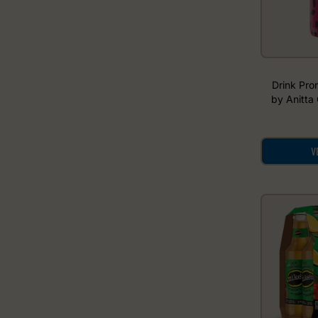
Drink Pro
by Anitta
V