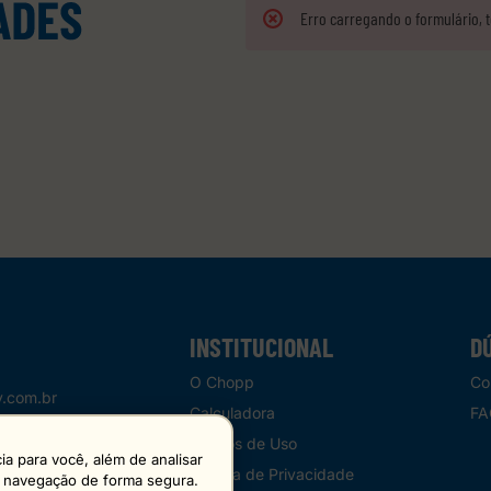
Erro carregando o formulário, 
INSTITUCIONAL
D
O Chopp
Co
.com.br
Calculadora
FA
Termos de Uso
a para você, além de analisar
Política de Privacidade
 a navegação de forma segura.