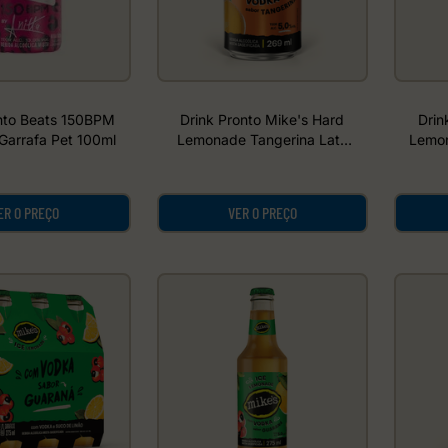
nto Beats 150BPM
Drink Pronto Mike's Hard
Drin
 Garrafa Pet 100ml
Lemonade Tangerina Lata
Lemon
Sleek 269ml
ER O PREÇO
VER O PREÇO