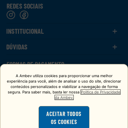
REDES SOCIAIS
+
INSTITUCIONAL
+
O Chopp
DÚVIDAS
Calculadora
Termos de Uso
Política de Privacidade
Como Funciona
FORMAS DE PAGAMENTO
FAQ
FAQ CHOPPBACK
A Ambev utiliza cookies para proporcionar uma melhor
experiência para você, além de analisar o uso do site, direcionar
conteúdos personalizados e viabilizar a navegação de forma
segura. Para saber mais, basta ler nossa
Política de Privacidade
SELO DE CONFIANÇA
da Ambev.
ACEITAR TODOS
OS COOKIES
O consumo de bebidas alcoólicas é
proibido para menores de 18 anos.