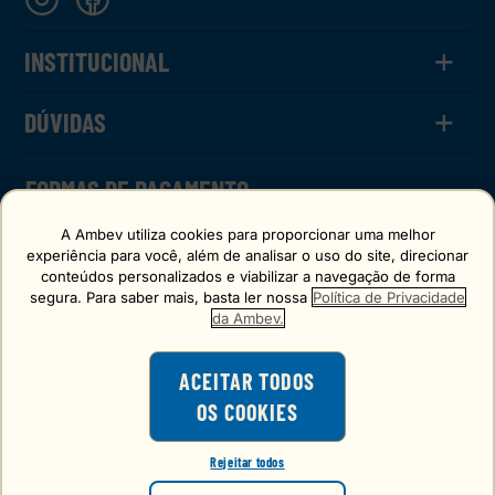
+
INSTITUCIONAL
+
O Chopp
DÚVIDAS
Calculadora
Termos de Uso
Política de Privacidade
Como Funciona
FORMAS DE PAGAMENTO
FAQ
FAQ CHOPPBACK
A Ambev utiliza cookies para proporcionar uma melhor
experiência para você, além de analisar o uso do site, direcionar
conteúdos personalizados e viabilizar a navegação de forma
segura. Para saber mais, basta ler nossa
Política de Privacidade
SELO DE CONFIANÇA
da Ambev.
ACEITAR TODOS
OS COOKIES
O consumo de bebidas alcoólicas é
proibido para menores de 18 anos.
Rejeitar todos
VOCÊ TEM 18 ANOS OU MAIS?