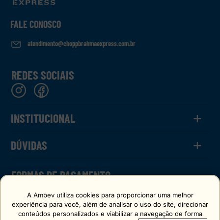
FALE CONOSCO
atendimento@choppbrahmaexpress.com.br
REDES SOCIAIS
+
INSTITUCIONAL
+
O Chopp
DÚVIDAS
Calculadora
Termos de Uso
Política de Privacidade
Como Funciona
FORMAS DE PAGAMENTO
FAQ
FAQ CHOPPBACK
A Ambev utiliza cookies para proporcionar uma melhor
experiência para você, além de analisar o uso do site, direcionar
conteúdos personalizados e viabilizar a navegação de forma