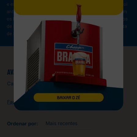
e essa uva dá nome à marca, porque “Bobal” em espanhol
antigo significa “cabeça de touro”. E “Loco” é o que dizem
os locais quando um francês, de uma família de enólogos
de Bordeaux, decide criar um vinho numa região secreta
de Espanha.
AVALIAÇÕES
Carregando…
Faça login para escrever uma avaliação.
Mais recentes