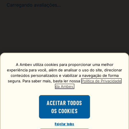
Carregando avaliações…
A Ambev utiliza cookies para proporcionar uma melhor
Erro carregando o formulário, tente de novo mais tarde!
experiência para você, além de analisar o uso do site, direcionar
conteúdos personalizados e viabilizar a navegação de forma
segura. Para saber mais, basta ler nossa
Política de Privacidade
da Ambev.
ACEITAR TODOS
OS COOKIES
O consumo de bebidas alcoólicas é
proibido para menores de 18 anos.
Rejeitar todos
VOCÊ TEM 18 ANOS OU MAIS?