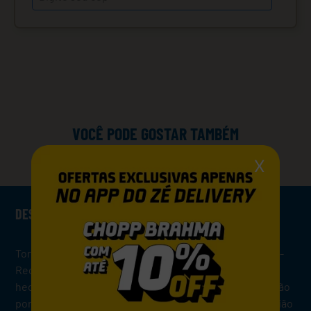
VOCÊ PODE GOSTAR TAMBÉM
X
DESCRIÇÃO
Toro Loco nasceu há alguns anos, no território de Utiel-
Requena, com 30.000 hectares, dos quais 10.000
hectares são cultivados e colhidos principalmente à mão
por 3.000 famílias. A uva “Bobal” é a mais comum na região