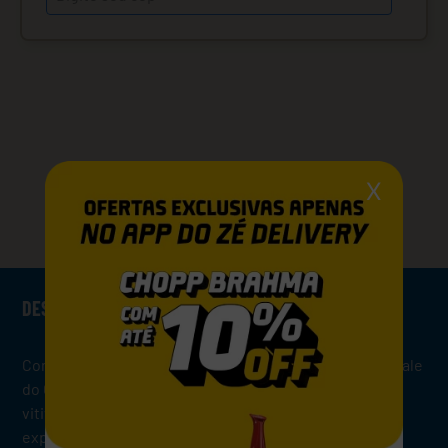
X
VOCÊ PODE GOSTAR TAMBÉM
DESCRIÇÃO
Com 70 anos de tradição, a vinícola está localizada no vale
do Colchagua e possui vinhedos nas melhores regiões
vitivinícolas chilenas. É hoje uma das maiores
exportadoras de vinhos chilenos para o Brasil e está