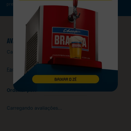
presente em mais de 50 países.
AVALIAÇÕES
Carregando…
Faça login para escrever uma avaliação.
Mais recentes
Carregando avaliações…