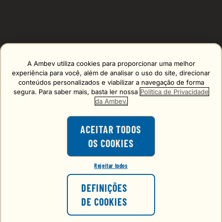
A Ambev utiliza cookies para proporcionar uma melhor
Erro carregando o formulário, tente de novo mais tarde!
experiência para você, além de analisar o uso do site, direcionar
conteúdos personalizados e viabilizar a navegação de forma
segura. Para saber mais, basta ler nossa
Política de Privacidade
da Ambev.
ACEITAR TODOS
OS COOKIES
O consumo de bebidas alcoólicas é
proibido para menores de 18 anos.
Rejeitar todos
VOCÊ TEM 18 ANOS OU MAIS?
FALE CONOSCO
DEFINIÇÕES
atendimento@choppbrahmaexpress.com.br
DE COOKIES
NÃO
SIM
VER O PREÇO