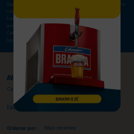
Sauvignon possui em seu visual uma coloração vermelho
rubi límpido, aromas de frutas vermelhas, mirtilo,
framboesa e especiarias e, paladar encorpado e
aveludado. Harmonize o vinho tinto Garibaldi Reserva
Cabernet Sauvignon com carnes, queijos massas e
típicos.
AVALIAÇÕES
Carregando…
Faça login para escrever uma avaliação.
Mais recentes