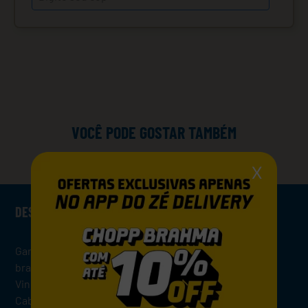
VOCÊ PODE GOSTAR TAMBÉM
X
DESCRIÇÃO
Garibaldi Reserva Cabernet Sauvignon é um vinho
brasileiro produzido na região da Serra Gaúcha pela
Vinícola Garibaldi. Elaborado pela variedade de uva
Cabernet Sauvignon, o Garibaldi Reserva Cabernet