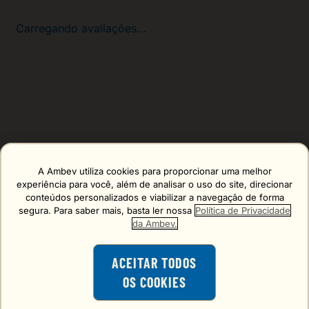
Carregando avaliações…
A Ambev utiliza cookies para proporcionar uma melhor
Erro carregando o formulário, tente de novo mais tarde!
experiência para você, além de analisar o uso do site, direcionar
conteúdos personalizados e viabilizar a navegação de forma
segura. Para saber mais, basta ler nossa
Política de Privacidade
da Ambev.
ACEITAR TODOS
OS COOKIES
O consumo de bebidas alcoólicas é
proibido para menores de 18 anos.