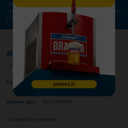
família. A Sukita Uva entrega toda a diversão e
intensidade do sabor da uva em uma embalagem prática e
econômica.
AVALIAÇÕES
Carregando…
Faça login para escrever uma avaliação.
Mais recentes
Carregando avaliações…