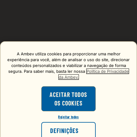
A Ambev utiliza cookies para proporcionar uma melhor
Erro carregando o formulário, tente de novo mais tarde!
experiência para você, além de analisar o uso do site, direcionar
conteúdos personalizados e viabilizar a navegação de forma
segura. Para saber mais, basta ler nossa
Política de Privacidade
da Ambev.
ACEITAR TODOS
OS COOKIES
O consumo de bebidas alcoólicas é
proibido para menores de 18 anos.
Rejeitar todos
VOCÊ TEM 18 ANOS OU MAIS?
FALE CONOSCO
DEFINIÇÕES