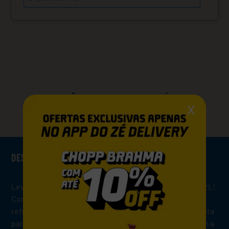
VOCÊ PODE GOSTAR TAMBÉM
X
DESCRIÇÃO
Leve para casa a explosão de sabor da Sukita Uva PET 2L!
Com seu gosto doce e frutado, combinado com a
refrescância do gás na medida certa, é a escolha perfeita
para compartilhar em almoços, festas e momentos com a