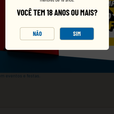
menores de 18 anos.
VOCÊ TEM 18 ANOS OU MAIS?
NÃO
SIM
 Laranja na prática garrafa PET de 200ml! Ideal para con
te da laranja com o gás característico que só Sukita tem
 em eventos e festas.