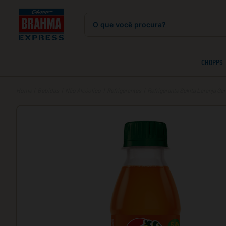
O que você procura?
CHOPPS
Bebidas
Não Alcóolico
Refrigerantes
Refrigerante Sukita Laranja Ga