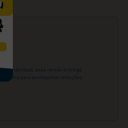
sumo individual, essa versão entrega
. Perfeita para acompanhar refeições