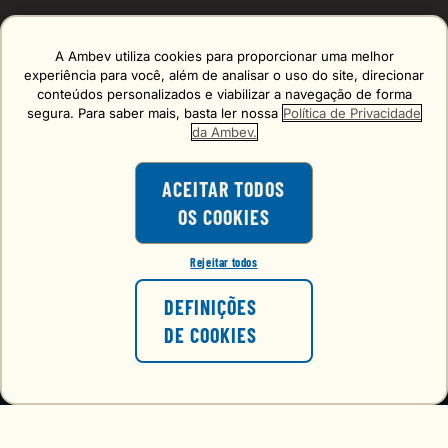
A Ambev utiliza cookies para proporcionar uma melhor
Erro carregando o formulário, tente de novo mais tarde!
experiência para você, além de analisar o uso do site, direcionar
conteúdos personalizados e viabilizar a navegação de forma
segura. Para saber mais, basta ler nossa
Política de Privacidade
da Ambev.
ACEITAR TODOS
OS COOKIES
O consumo de bebidas alcoólicas é
proibido para menores de 18 anos.
Rejeitar todos
VOCÊ TEM 18 ANOS OU MAIS?
FALE CONOSCO
DEFINIÇÕES
atendimento@choppbrahmaexpress.com.br
DE COOKIES
NÃO
SIM
VER O PREÇO
REDES SOCIAIS