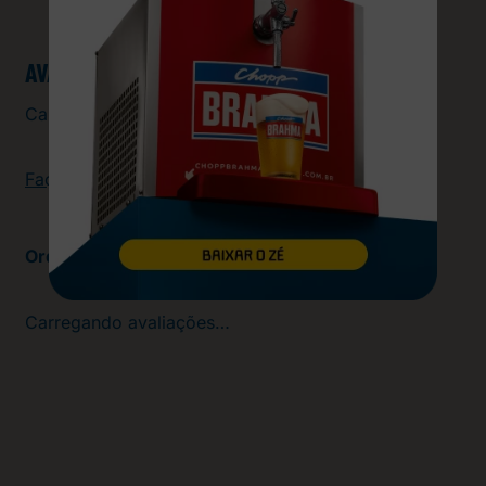
AVALIAÇÕES
Carregando…
Faça login para escrever uma avaliação.
Mais recentes
Carregando avaliações…