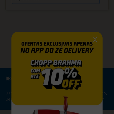
X
VOCÊ PODE GOSTAR TAMBÉM
DESCRIÇÃO
O refrigerante de limão com um toque de Limão Siciliano.
Desde 1912 sendo Soda, agora em uma nova embalagem.