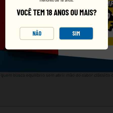
menores de 18 anos.
VOCÊ TEM 18 ANOS OU MAIS?
NÃO
SIM
scância com zero açúcar e zero calorias. Na versão PET de
 amigos ou qualquer ocasião que pede uma bebida leve 
a quem busca equilíbrio sem abrir mão do sabor clássico 