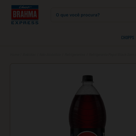
O que você procura?
CHOPPS
Bebidas
Não Alcóolico
Refrigerantes
Refrigerante Pepsi Black Sem 