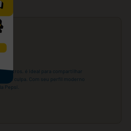
 2 litros, é ideal para compartilhar
e sem culpa. Com seu perfil moderno
da Pepsi.