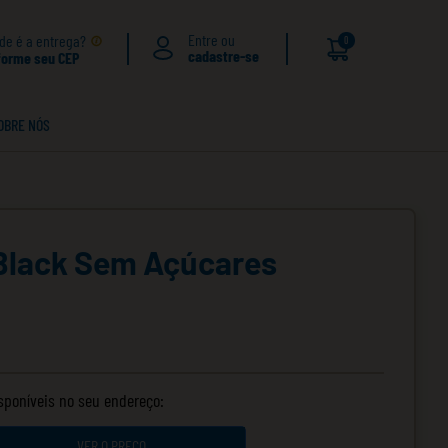
de é a entrega?
0
forme seu CEP
OBRE NÓS
 Black Sem Açúcares
isponíveis no seu endereço:
VER O PREÇO