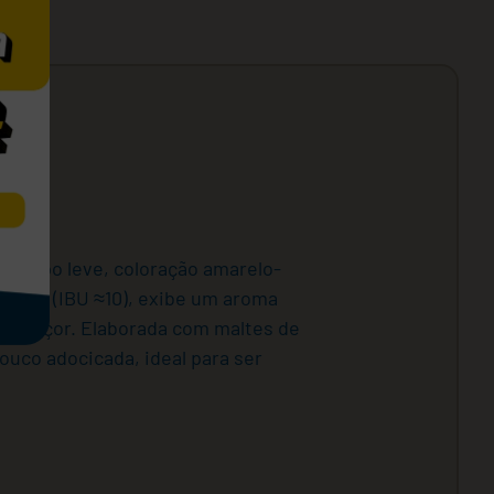
m corpo leve, coloração amarelo-
baixo (IBU ≈10), exibe um aroma
eve doçor. Elaborada com maltes de
pouco adocicada, ideal para ser