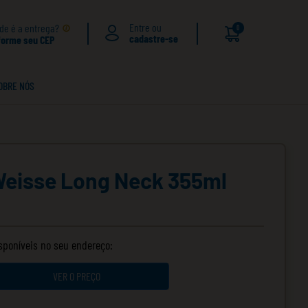
de é a entrega?
0
forme seu CEP
OBRE NÓS
Weisse Long Neck 355ml
isponíveis no seu endereço:
VER O PREÇO