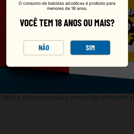
O consumo de bebidas alcoólicas é proibido para
menores de 18 anos.
VOCÊ TEM 18 ANOS OU MAIS?
NÃO
SIM
 355 ml é uma witbier (cerveja de trigo estilo belga) co
ma cremosa. Com teor alcoólico de 4,4% ABV e amargor 
 toque condimentado de coentro, equilibrando frescor e l
 lúpulo e extratos naturais, é uma cerveja refrescante, 