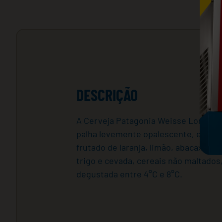
DESCRIÇÃO
A Cerveja Patagonia Weisse Long Neck
palha levemente opalescente, e espu
frutado de laranja, limão, abacaxi e
trigo e cevada, cereais não maltados,
degustada entre 4°C e 8°C.