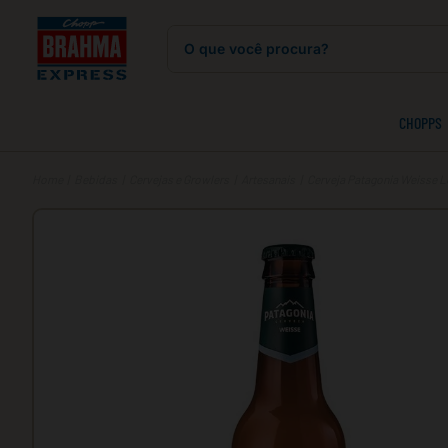
O que você procura?
CHOPPS
Bebidas
Cervejas e Growlers
Artesanais
Cerveja Patagonia Weisse 