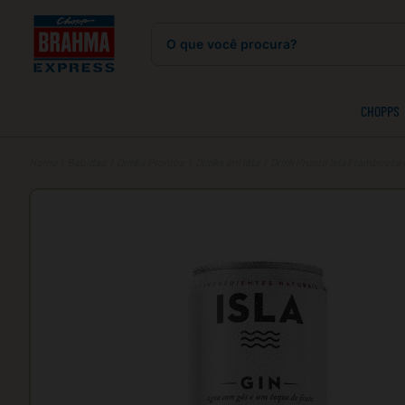
O que você procura?
CHOPPS
Bebidas
Drinks Prontos
Drinks em lata
Drink Pronto Isla Framboesa 