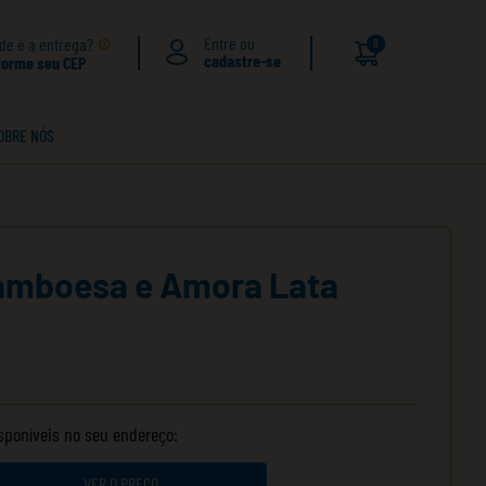
de é a entrega?
0
forme seu CEP
OBRE NÓS
Framboesa e Amora Lata
isponíveis no seu endereço:
VER O PREÇO