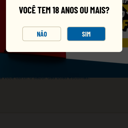
VOCÊ TEM 18 ANOS OU MAIS?
NÃO
SIM
com gin, água com gás, e um toque de suco de fruta. É de
ra você curtir o sabor das boas escolhas.