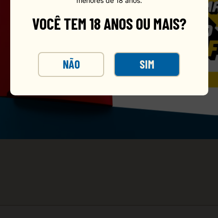
menores de 18 anos.
VOCÊ TEM 18 ANOS OU MAIS?
NÃO
SIM
evento com o Copo Plástico Antarctica 300 ml – pacote co
zações e bares ao ar livre. Designer translúcido valoriza