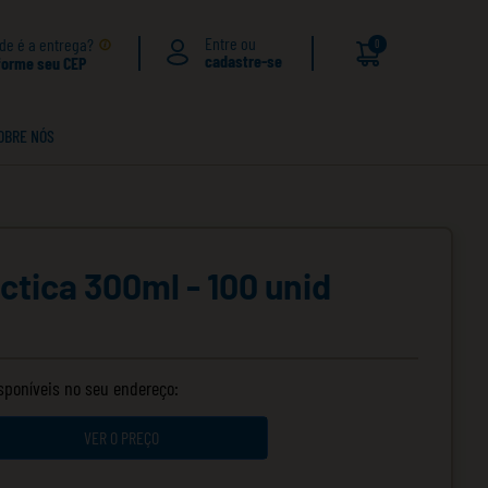
de é a entrega?
0
forme seu CEP
OBRE NÓS
ctica 300ml - 100 unid
isponíveis no seu endereço:
VER O PREÇO