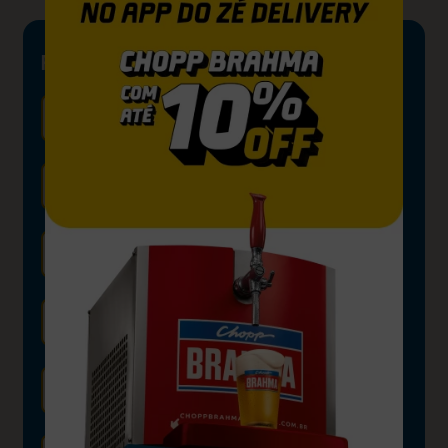
FICHA TÉCNICA
ESTILO
Honey Wheat Ale
TEOR ALCOÓLICO
5,5%
CORPO
Médio
NOTAS DE DEGUSTAÇÃO
Doce e encorpada
AMARGOR
10 IBU
TEMPERATURA IDEAL