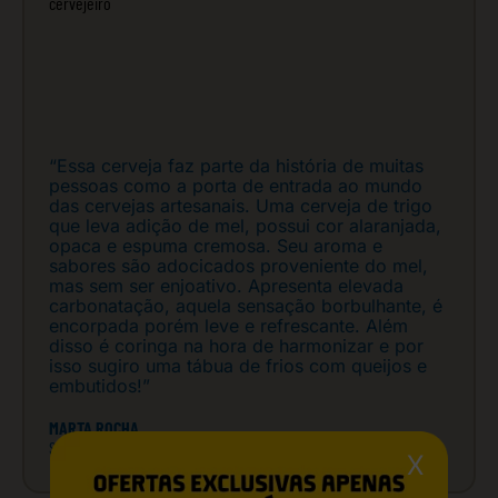
“Essa cerveja faz parte da história de muitas
pessoas como a porta de entrada ao mundo
das cervejas artesanais. Uma cerveja de trigo
que leva adição de mel, possui cor alaranjada,
opaca e espuma cremosa. Seu aroma e
sabores são adocicados proveniente do mel,
mas sem ser enjoativo. Apresenta elevada
carbonatação, aquela sensação borbulhante, é
encorpada porém leve e refrescante. Além
disso é coringa na hora de harmonizar e por
isso sugiro uma tábua de frios com queijos e
embutidos!”
MARTA ROCHA
SOMMELIER DE CERVEJAS
X