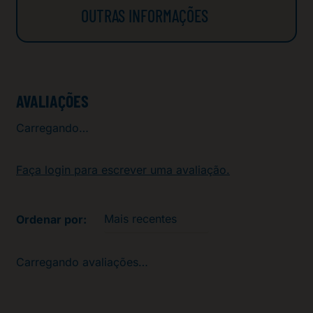
OUTRAS INFORMAÇÕES
Receba o seu chopp em casa sem se
preocupar com a instalação.
AVALIAÇÕES
Trabalhamos com segurança, nossos
técnicos utilizam equipamentos
Carregando…
higienizados e mascaras.
Alguns documentos podem ser
Faça login para escrever uma avaliação.
requisitados pela franquia para
empréstimo dos equipamentos (barril,
Mais recentes
chopeira e etc).
O horário selecionado para
Carregando avaliações…
agendamento é uma previsão e pode
variar de acordo com a demanda de