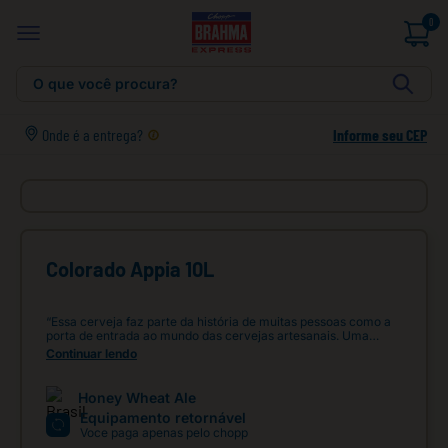
0
O que você procura?
Onde é a entrega?
Informe seu CEP
Colorado Appia 10L
“Essa cerveja faz parte da história de muitas pessoas como a
porta de entrada ao mundo das cervejas artesanais. Uma
cerveja de trigo que leva adição de mel, possui cor alaranjada,
Continuar lendo
opaca e espuma cremosa. Seu aroma e sabores são
adocicados proveniente do mel, mas sem ser enjoativo.
Apresenta elevada carbonatação, aquela sensação
Honey Wheat Ale
borbulhante, é encorpada porém leve e refrescante. Além
Equipamento retornável
disso é coringa na hora de harmonizar e por isso sugiro uma
Voce paga apenas pelo chopp
tábua de frios com queijos e embutidos!”