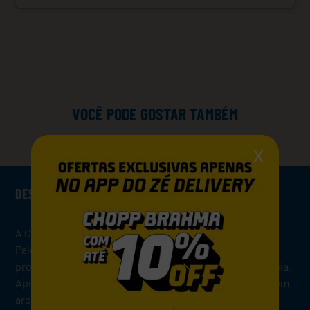
VOCÊ PODE GOSTAR TAMBÉM
X
DESCRIÇÃO
A Cerveja Patagonia IPA Long Neck 355 ml é uma India
Pale Ale argentina com 5,8% de teor alcoólico e 40 IBU,
produzida com lúpulos cultivados na região da Patagônia.
Apresenta coloração acobreada, límpida e brilhante, com
aroma intenso e frutado, destacando notas cítricas,