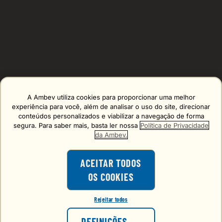
A Ambev utiliza cookies para proporcionar uma melhor
Erro carregando o formulário, tente de novo mais tarde!
experiência para você, além de analisar o uso do site, direcionar
conteúdos personalizados e viabilizar a navegação de forma
segura. Para saber mais, basta ler nossa
Política de Privacidade
da Ambev.
ACEITAR TODOS
OS COOKIES
O consumo de bebidas alcoólicas é
proibido para menores de 18 anos.
Rejeitar todos
VOCÊ TEM 18 ANOS OU MAIS?
FALE CONOSCO
DEFINIÇÕES