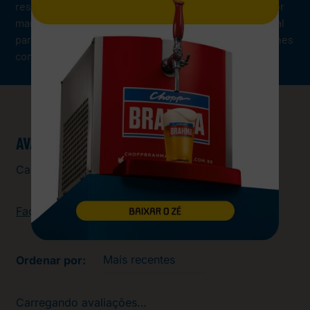
resinosas e herbais. Seu sabor é lupulado, com amargor
marcante e duradouro, e corpo leve e refrescante. Ideal
para acompanhar queijos fortes, pratos picantes e carnes
com gordura.
AVALIAÇÕES
Carregando…
Faça login para escrever uma avaliação.
Mais recentes
Carregando avaliações…