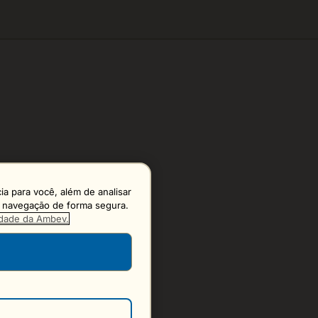
a para você, além de analisar
 a navegação de forma segura.
cidade da Ambev.
S