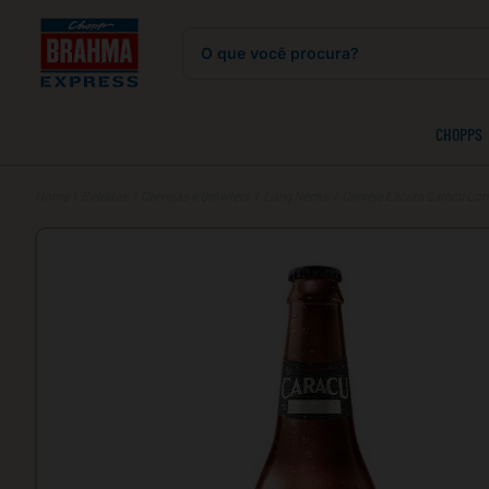
O que você procura?
CHOPPS
Bebidas
Cervejas e Growlers
Long Necks
Cerveja Escura Caracu Lo