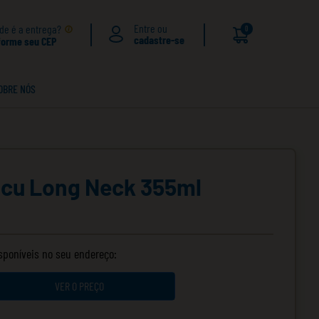
de é a entrega?
0
forme seu CEP
OBRE NÓS
acu Long Neck 355ml
isponíveis no seu endereço:
VER O PREÇO