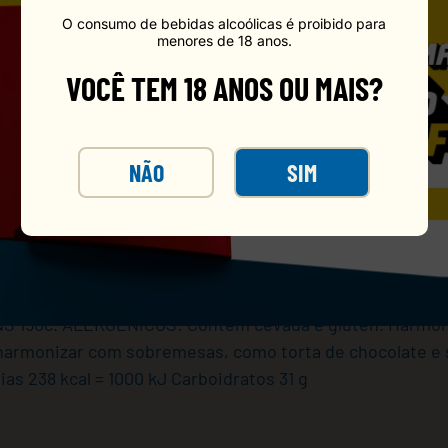
O consumo de bebidas alcoólicas é proibido para
menores de 18 anos.
VOCÊ TEM 18 ANOS OU MAIS?
NÃO
SIM
OSA, foi lançada em 1899. Hoje uma das marcas mais trad
sua energia, possui aroma de malte torrado, que faz le
r filtrada, Caracu é mais nutritiva, contém levedura e p
I INS 150c. ALERGÊNICOS: Contém cevada e glúten. Harmon
 harmonizar com sobremesas, como torta de chocolate 
s 238 kcal = 1000 kJ Carboidratos 31 g