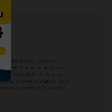
icionais do Brasil, Caracu é
mbrar café. E sua fama de ser uma
roteínas. INGREDIENTES: Água, malte,
ização: As notas de malte torrados
e sorvete de creme. INFORMAÇÕES