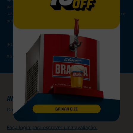
para se harmonizar com pratos leves e frescos como
saladas de frutos do mar, ostras, camarão ao alho e óleo e
peixe grelhado.
IBU: 15
ABV: 0%
AVALIAÇÕES
Carregando…
Faça login para escrever uma avaliação.