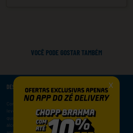
VOCÊ PODE GOSTAR TAMBÉM
X
DESCRIÇÃO
Corona Cero Sunbrew é uma American Lager, de sabor
leve e muito refrescante, feita com o mesmo cuidado e
qualidade da clássica Corona. É a primeira cerveja sem
álcool com adição de vitamina D do mundo e contém
apenas 48 calorias por long neck. É uma ótima escolha