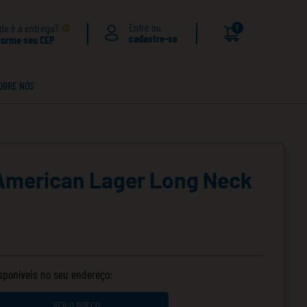
de é a entrega?
0
forme seu CEP
OBRE NÓS
American Lager Long Neck
isponíveis no seu endereço:
VER O PREÇO