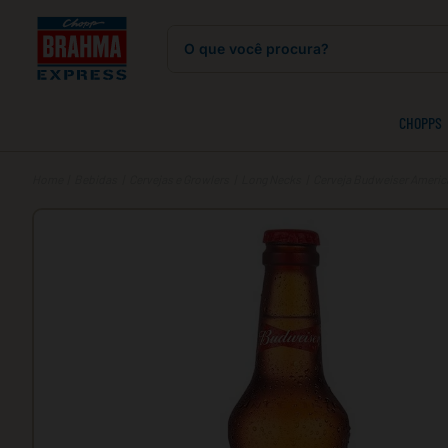
O que você procura?
CHOPPS
Bebidas
Cervejas e Growlers
Long Necks
Cerveja Budweiser Americ