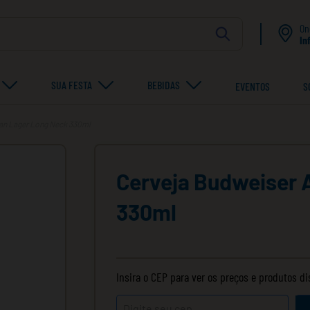
On
In
SUA FESTA
BEBIDAS
EVENTOS
S
an Lager Long Neck 330ml
Cerveja Budweiser 
330ml
Insira o CEP para ver os preços e produtos d