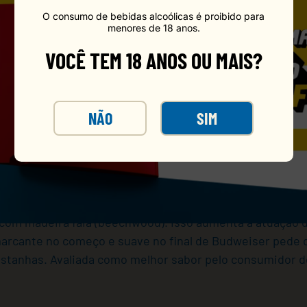
O consumo de bebidas alcoólicas é proibido para
menores de 18 anos.
VOCÊ TEM 18 ANOS OU MAIS?
NÃO
SIM
Larger que possui sabor leve, cor clara e aroma discret
ermentação e maturação da Budweiser, conferem um sabor 
ana desde 1876. Sua levedura própria garante o aroma fr
 com madeira faia (beechwood). Isso aumenta a atuação 
arcante no começo e suave no final de Budweiser pede
astanhas. Avaliada como melhor sabor pelo consumidor de