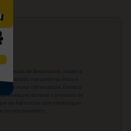
o. As lascas de Beechwood, madeira
equilibrado, marcante no início e
utal e a maior refrescância. Demora
das leveduras durante o processo de
 que ela harmonize com hambúrguer
 cerveja brasileiro.