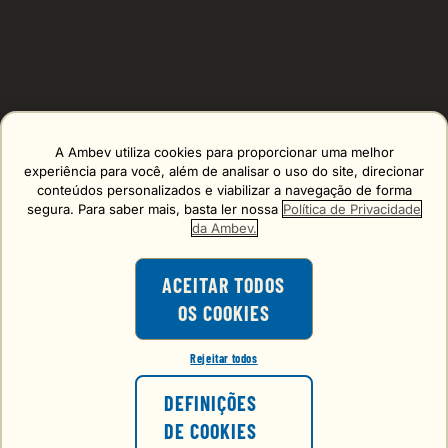
A Ambev utiliza cookies para proporcionar uma melhor
Erro carregando o formulário, tente de novo mais tarde!
experiência para você, além de analisar o uso do site, direcionar
conteúdos personalizados e viabilizar a navegação de forma
segura. Para saber mais, basta ler nossa
Política de Privacidade
da Ambev.
ACEITAR TODOS
OS COOKIES
O consumo de bebidas alcoólicas é
proibido para menores de 18 anos.
Rejeitar todos
VOCÊ TEM 18 ANOS OU MAIS?
FALE CONOSCO
DEFINIÇÕES
atendimento@choppbrahmaexpress.com.br
DE COOKIES
NÃO
SIM