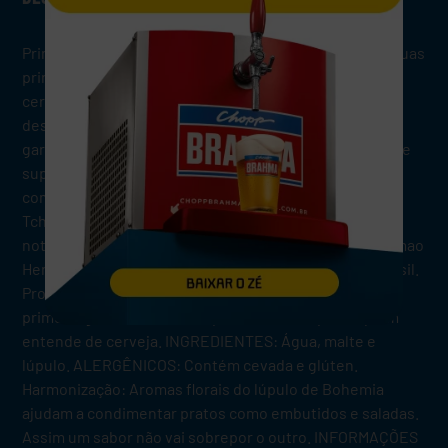
Primeira cerveja do Brasil, a Bohemia tem sido fiel às suas
principais características: aroma e sabor. O mestre
cervejeiro da Cervejaria Bohemia mantém a alquimia
desta fórmula original para obter um produto único e
garantir um padrão de qualidade extremamente rígido e
superior. Clara, leve e muito refrescante, é produzida
com malte 100% importado e lúpulo Saaz, da República
Tcheca. Seu aroma levemente frutado é marcado por
notas leves de malte e lúpulo. Criada em 1853 pelo alemao
Henrique Kremer, Bohemia é a primeira cerveja do Brasil.
Produzida com matéria prima importada desde sua
primeira garrafa, ela é indispensavel no copo de quem
entende de cerveja. INGREDIENTES: Água, malte e
lúpulo. ALERGÊNICOS: Contém cevada e glúten.
Harmonização: Aromas florais do lúpulo de Bohemia
ajudam a condimentar pratos como embutidos e saladas.
Assim um sabor não vai sobrepor o outro. INFORMAÇÕES