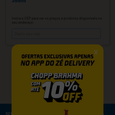
355ml
Insira o CEP para ver os preços e produtos disponíveis no
seu endereço:
X
VOCÊ PODE GOSTAR TAMBÉM
DESCRIÇÃO