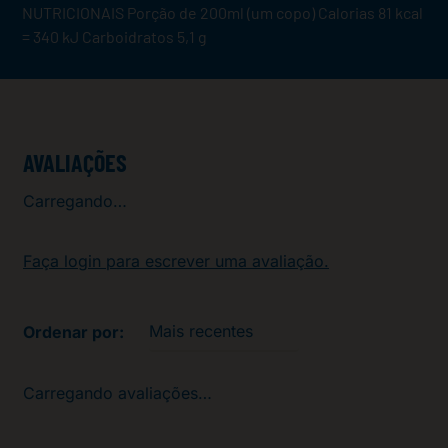
NUTRICIONAIS Porção de 200ml (um copo) Calorias 81 kcal
= 340 kJ Carboidratos 5,1 g
AVALIAÇÕES
Carregando…
Faça login para escrever uma avaliação.
Mais recentes
Carregando avaliações…