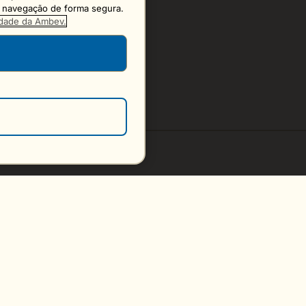
 a navegação de forma segura.
cidade da Ambev.
S
Erro carregando o formulário, 