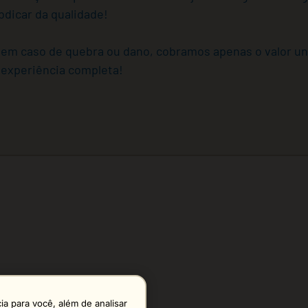
bdicar da qualidade!
em caso de quebra ou dano, cobramos apenas o valor uni
 experiência completa!
a para você, além de analisar