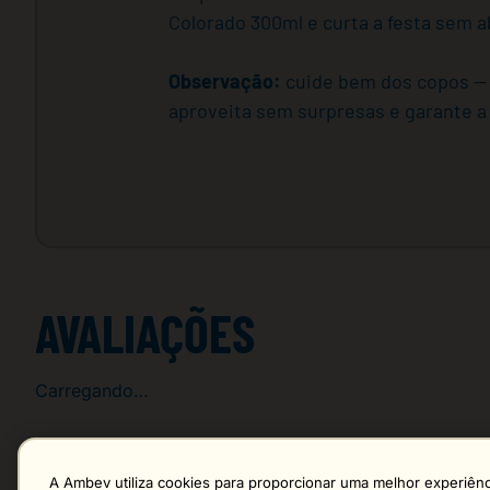
Colorado 300ml e curta a festa sem a
Observação:
cuide bem dos copos — 
aproveita sem surpresas e garante a
AVALIAÇÕES
Carregando…
Faça login para escrever uma avaliação.
A Ambev utiliza cookies para proporcionar uma melhor experiênci