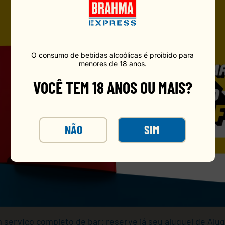
O consumo de bebidas alcoólicas é proibido para
menores de 18 anos.
VOCÊ TEM 18 ANOS OU MAIS?
idro Colorado 300ml e ofereça ao seu evento um toque de
NÃO
SIM
a cremosidade do chopp, enquanto o vidro espesso manté
zações e eventos corporativos, o serviço inclui:
 e depois do uso
preocupações logísticas
erviço completo de bar: reserve já seu aluguel de Alug