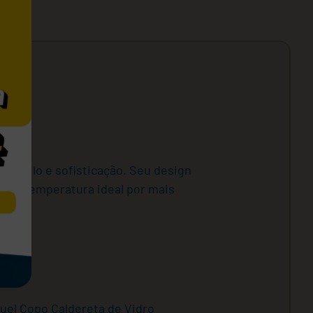
 estilo e sofisticação. Seu design
m a temperatura ideal por mais
uel Copo Caldereta de Vidro